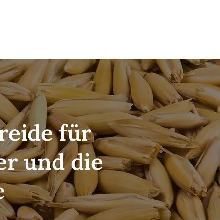
QUALITÄT
ÜBER UNS
...
eide für
er und die
e